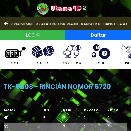
×
☰
NSFER VIA MESIN EDC ATAU BRI LINK WAJIB TRANSFER KE BANK BCA ATAU E
SLOT
CASINO
SPORTBOOK
TOGEL
FISH
TK-5508 - RINCIAN NOMOR 5720
GAME
AS
KOP
KEPALA
EKOR
4D
5
7
2
0
3D
-
7
2
0