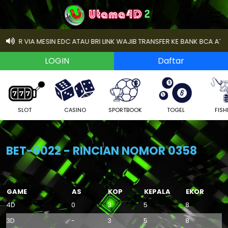
×
☰
SFER VIA MESIN EDC ATAU BRI LINK WAJIB TRANSFER KE BANK BCA ATAU EW
SLOT
CASINO
SPORTBOOK
TOGEL
FISH
BET-6022 - RINCIAN NOMOR 0358
GAME
AS
KOP
KEPALA
EKOR
4D
0
3
5
8
3D
-
3
5
8