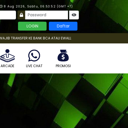
×
8 Aug 2026, Sabtu, 06:53:52 (GMT +7)
TRANSFER KE BANK BCA ATAU EWALLET KAMI JIKA INGIN DIPROSES!!! |
ARCADE
LIVE CHAT
PROMOSI