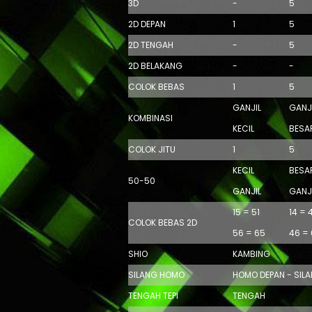
3D
-
5
2D DEPAN
1
5
2D TENGAH
-
5
2D BELAKANG
-
-
COLOK BEBAS
1
5
GANJIL
GANJ
KOMBINASI
KECIL
BESA
COLOK JITU
1
5
KECIL
BESA
50-50
GANJIL
GANJ
15 = 51
14 = 
COLOK BEBAS 2D
56 = 65
46 =
SHIO
KAMBING
SILANG HOMO
HOMO DEPAN - SIL
TENGAH TEPI
TENGAH