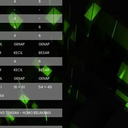
4
6
-
-
4
-
4
6
4
6
IL
GENAP
GENAP
R
KECIL
BESAR
4
6
R
KECIL
BESAR
IL
GENAP
GENAP
41
16 = 61
54 = 45
 64
ANG TENGAH - HOMO BELAKANG